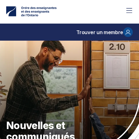
Accéder
au
contenu
principal
Trouver un membre
Nouvelles et
communiqués