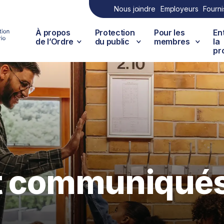
Nous joindre
Employeurs
Fourni
À propos
Protection
Pour les
En
de l’Ordre
du public
membres
la
pr
et communiqué