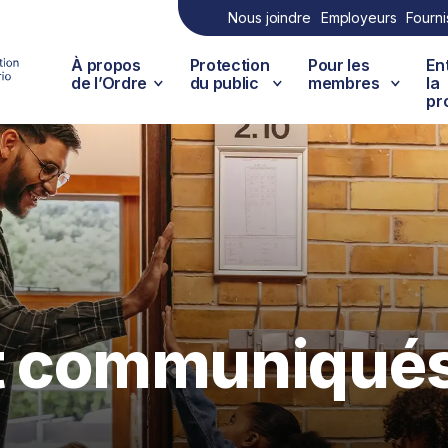
Nous joindre
Employeurs
Fourni
À propos
Protection
Pour les
En
de l’Ordre
du public
membres
la
pr
et communiqué