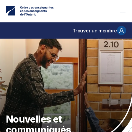
Accéder
au
contenu
principal
Trouver un membre
Nouvelles et
communiqués