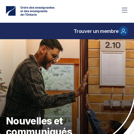
Accéder
au
contenu
principal
Trouver un membre
Nouvelles et
communiqués