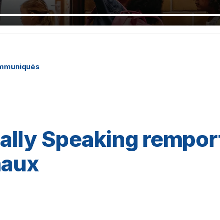
ommuniqués
ally Speaking remport
naux