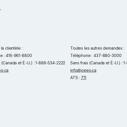
la clientèle :
Toutes les autres demandes :
e : 416-961-8800
Téléphone : 437-880-3000
s (Canada et É.-U.) : 1-888-534-2222
Sans frais (Canada et É.-U.) :
o.ca
info@oeeo.ca
ATS :
711