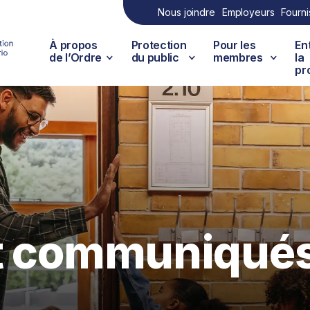
Nous joindre
Employeurs
Fourni
À propos
Protection
Pour les
En
de l’Ordre
du public
membres
la
pr
et communiqué