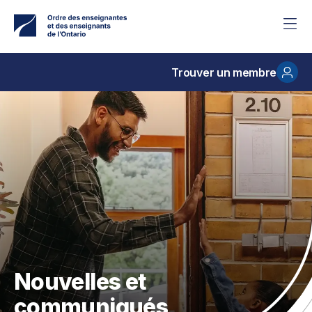
Accéder
au
contenu
principal
Trouver un membre
Nouvelles et
communiqués