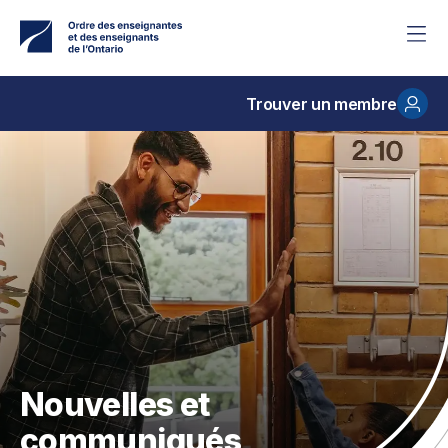
Accéder
au
contenu
principal
Trouver un membre
Nouvelles et
communiqués