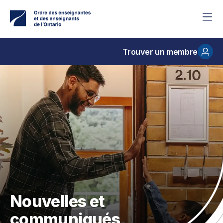
Accéder
au
contenu
principal
Trouver un membre
Nouvelles et
communiqués