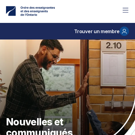
Accéder
au
contenu
principal
Trouver un membre
Nouvelles et
communiqués