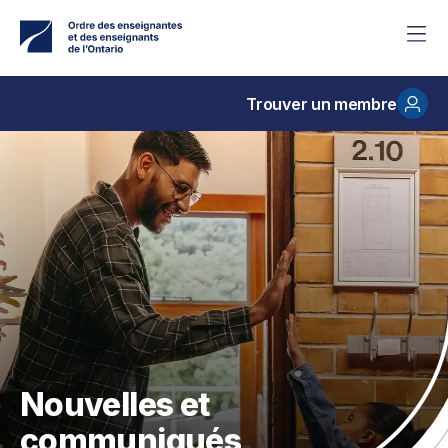
Accéder
au
contenu
principal
Trouver un membre
Nouvelles et
communiqués