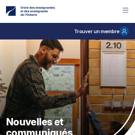
Accéder
au
contenu
principal
Trouver un membre
Nouvelles et
communiqués