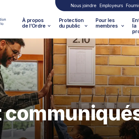
Nous joindre
Employeurs
Fourni
À propos
Protection
Pour les
En
de l’Ordre
du public
membres
la
pr
et communiqué