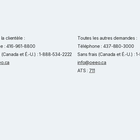
la clientèle :
Toutes les autres demandes :
e : 416-961-8800
Téléphone : 437-880-3000
s (Canada et É.-U.) : 1-888-534-2222
Sans frais (Canada et É.-U.) :
o.ca
info@oeeo.ca
ATS :
711