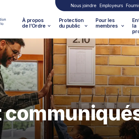
Nous joindre
Employeurs
Fourni
À propos
Protection
Pour les
En
de l’Ordre
du public
membres
la
pr
et communiqué