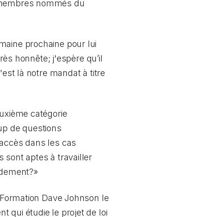
14 membres nommés du
maine prochaine pour lui
très honnête; j'espère qu’il
'est là notre mandat à titre
euxième catégorie
oup de questions
 accès dans les cas
 sont aptes à travailler
endement?»
la Formation Dave Johnson le
qui étudie le projet de loi