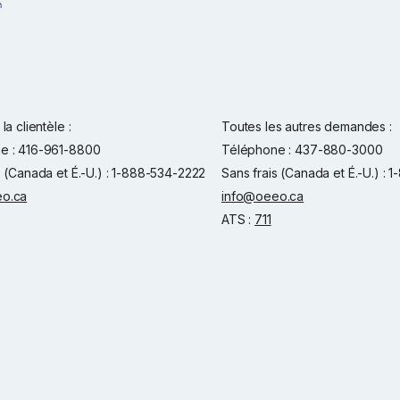
la clientèle :
Toutes les autres demandes :
e : 416-961-8800
Téléphone : 437-880-3000
s (Canada et É.-U.) : 1-888-534-2222
Sans frais (Canada et É.-U.) :
o.ca
info@oeeo.ca
ATS :
711