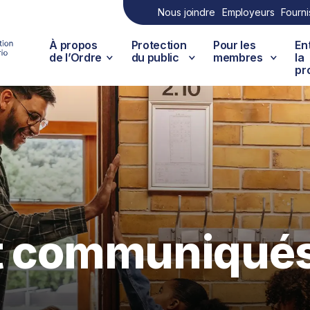
Nous joindre
Employeurs
Fourni
À propos
Protection
Pour les
En
de l’Ordre
du public
membres
la
pr
et communiqué