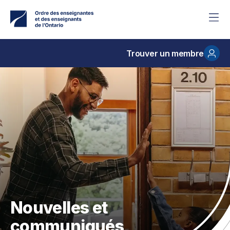
Accéder
au
contenu
principal
Trouver un membre
Nouvelles et
communiqués