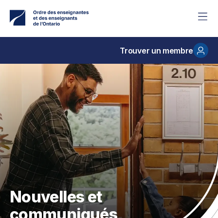
Accéder
au
contenu
principal
Trouver un membre
Nouvelles et
communiqués