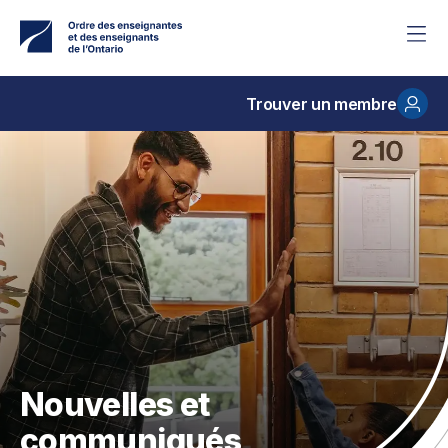
Accéder
au
contenu
principal
Trouver un membre
Nouvelles et
communiqués