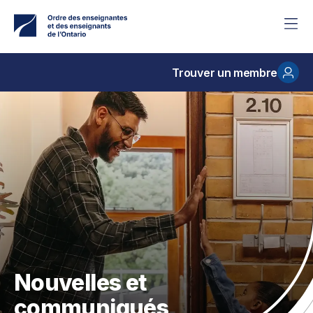
Accéder
au
contenu
principal
Trouver un membre
Nouvelles et
communiqués