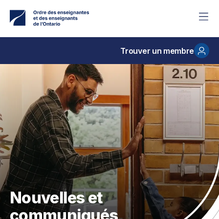
Accéder
au
contenu
principal
Trouver un membre
Nouvelles et
communiqués