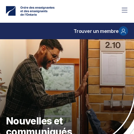
Accéder
au
contenu
principal
Trouver un membre
Nouvelles et
communiqués