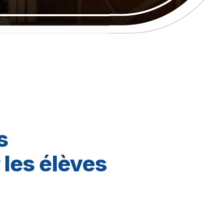
s
 les élèves