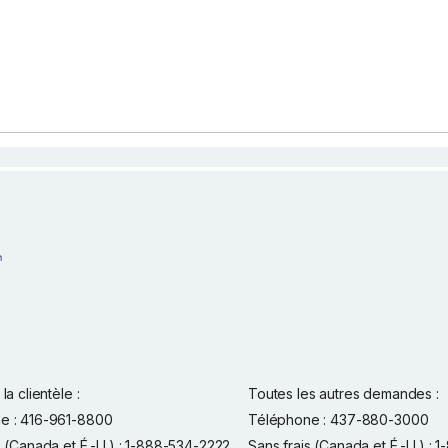
la clientèle :
Toutes les autres demandes :
e : 416-961-8800
Téléphone : 437-880-3000
s (Canada et É.-U.) : 1-888-534-2222
Sans frais (Canada et É.-U.) :