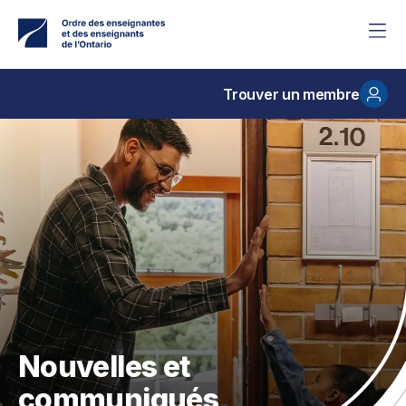
Accéder
au
contenu
principal
Trouver un membre
Nouvelles et
communiqués