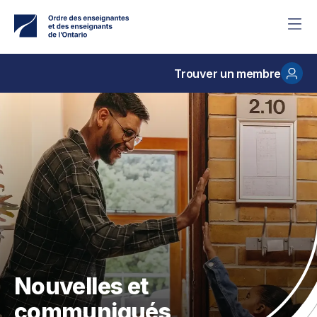
Accéder
au
contenu
principal
Trouver un membre
Nouvelles et
communiqués