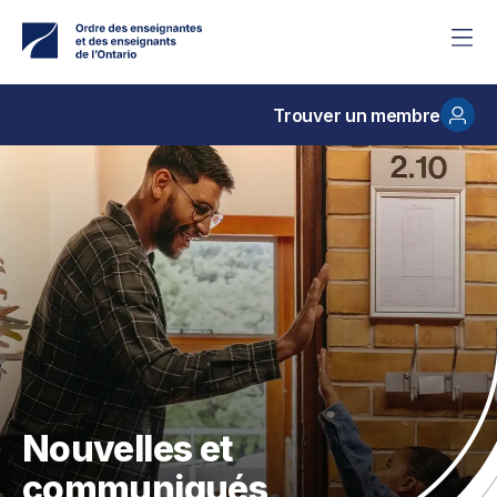
Accéder
au
contenu
principal
Trouver un membre
Nouvelles et
communiqués