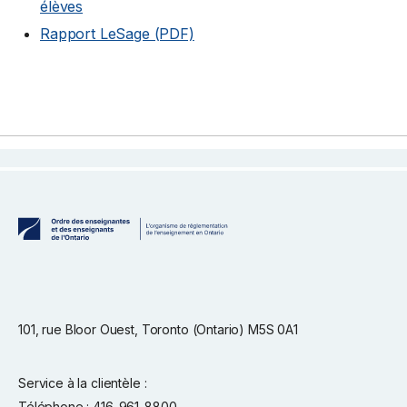
élèves
Rapport LeSage (PDF)
101, rue Bloor Ouest, Toronto (Ontario) M5S 0A1
Service à la clientèle :
Téléphone : 416-961-8800