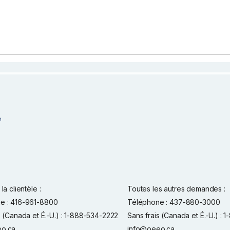
la clientèle :
Toutes les autres demandes :
e : 416-961-8800
Téléphone : 437-880-3000
s (Canada et É.-U.) : 1-888-534-2222
Sans frais (Canada et É.-U.) :
o.ca
info@oeeo.ca