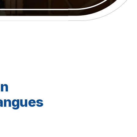
on
langues