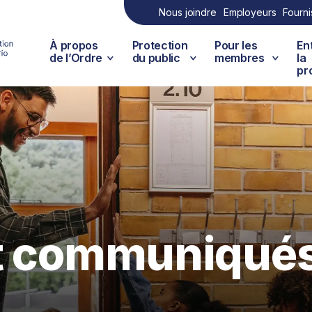
Nous joindre
Employeurs
Fourni
À propos
Protection
Pour les
En
de l’Ordre
du public
membres
la
pr
et communiqué