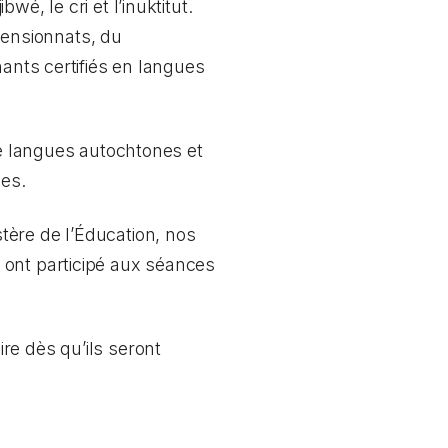
é, le cri et l’inuktitut.
ensionnats, du
nants certifiés en langues
de langues autochtones et
ues.
tère de l’Éducation, nos
 ont participé aux séances
re dès qu’ils seront