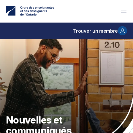
Accéder
au
contenu
principal
Trouver un membre
Nouvelles et
communiqués