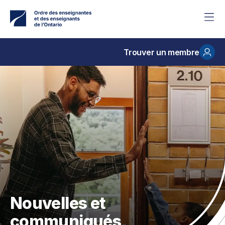
Accéder
au
contenu
principal
Trouver un membre
Nouvelles et
communiqués