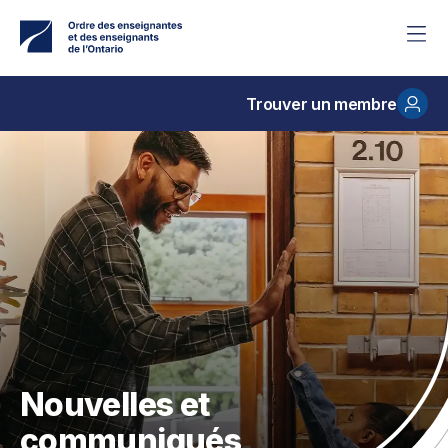
Accéder
au
contenu
principal
Trouver un membre
Nouvelles et
communiqués