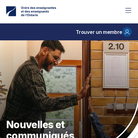
Accéder
au
contenu
principal
Trouver un membre
Nouvelles et
communiqués