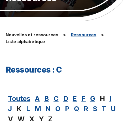
Nouvelles et ressources
Ressources
Liste alphabétique
Ressources : C
Toutes
A
B
C
D
E
F
G
H
I
J
K
L
M
N
O
P
Q
R
S
T
U
V
W
X
Y
Z