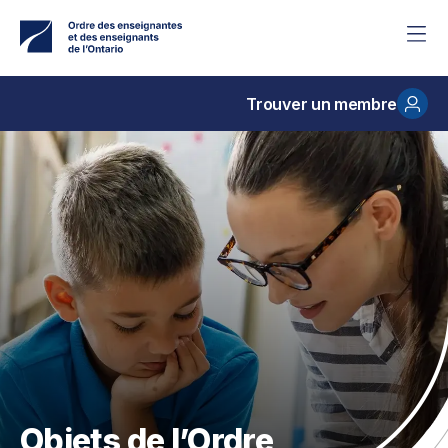
Accéder
au
contenu
principal
Trouver un membre
Objets de l’Ordre