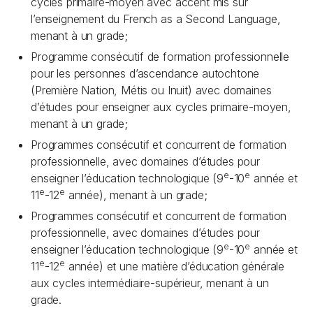
cycles primaire-moyen avec accent mis sur
l’enseignement du French as a Second Language,
menant à un grade;
Programme consécutif de formation professionnelle
pour les personnes d’ascendance autochtone
(Première Nation, Métis ou Inuit) avec domaines
d’études pour enseigner aux cycles primaire-moyen,
menant à un grade;
Programmes consécutif et concurrent de formation
professionnelle, avec domaines d’études pour
e
e
enseigner l’éducation technologique (9
-10
année et
e
e
11
-12
année), menant à un grade;
Programmes consécutif et concurrent de formation
professionnelle, avec domaines d’études pour
e
e
enseigner l’éducation technologique (9
-10
année et
e
e
11
-12
année) et une matière d’éducation générale
aux cycles intermédiaire-supérieur, menant à un
grade.