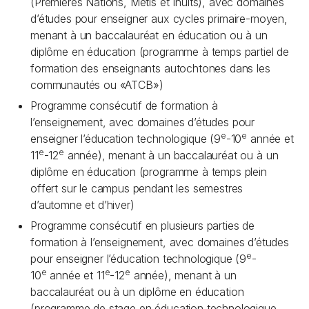
(Premières Nations, Métis et Inuits), avec domaines
d’études pour enseigner aux cycles primaire-moyen,
menant à un baccalauréat en éducation ou à un
diplôme en éducation (programme à temps partiel de
formation des enseignants autochtones dans les
communautés ou «ATCB»)
Programme consécutif de formation à
l’enseignement, avec domaines d’études pour
e
e
enseigner l’éducation technologique (9
-10
année et
e
e
11
-12
année), menant à un baccalauréat ou à un
diplôme en éducation (programme à temps plein
offert sur le campus pendant les semestres
d’automne et d’hiver)
Programme consécutif en plusieurs parties de
formation à l’enseignement, avec domaines d’études
e
pour enseigner l’éducation technologique (9
-
e
e
e
10
année et 11
-12
année), menant à un
baccalauréat ou à un diplôme en éducation
(programme de stage en éducation technologique