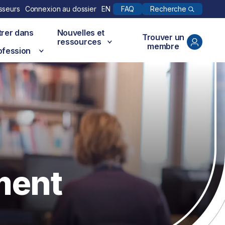
Recherche
sseurs
Connexion au dossier
EN
FAQ
trer dans
Nouvelles et
Trouver un
ressources
membre
ofession
ment