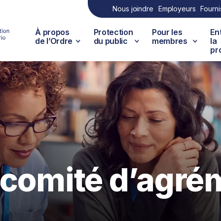
Nous joindre
Employeurs
Fourni
À propos
Protection
Pour les
En
de l’Ordre
du public
membres
la
pr
 comité d’agré