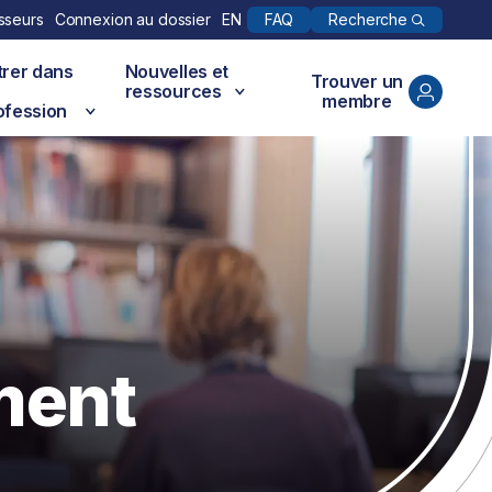
Recherche
sseurs
Connexion au dossier
EN
FAQ
trer dans
Nouvelles et
Trouver un
ressources
membre
ofession
ment