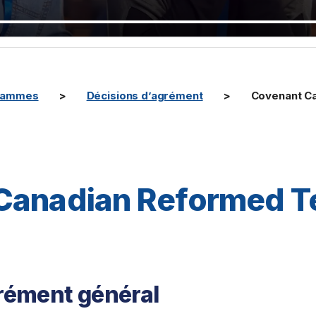
rammes
Décisions d’agrément
Covenant Ca
Canadian Reformed T
ément général