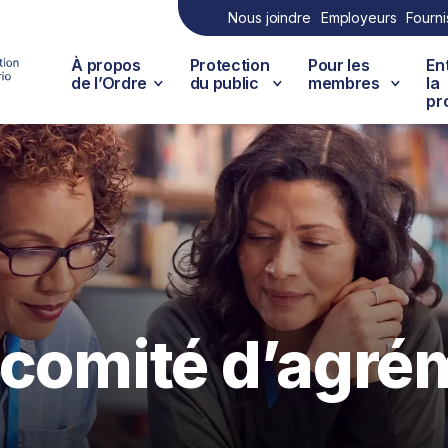
Nous joindre
Employeurs
Fourni
À propos
Protection
Pour les
En
de l’Ordre
du public
membres
la
pr
 comité d’agré