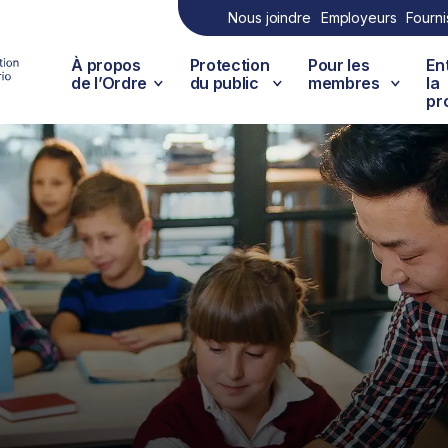
Nous joindre
Employeurs
Fourni
À propos
Protection
Pour les
En
de l’Ordre
du public
membres
la
pr