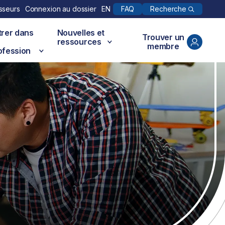
Recherche
sseurs
Connexion au dossier
EN
FAQ
trer dans
Nouvelles et
Trouver un
ressources
membre
ofession