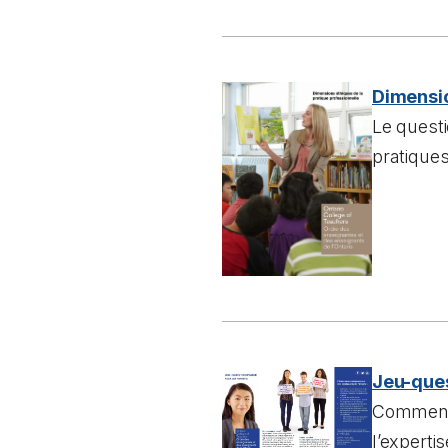
Dimensio
Le quest
pratique
Jeu-ques
Comment o
l’experti