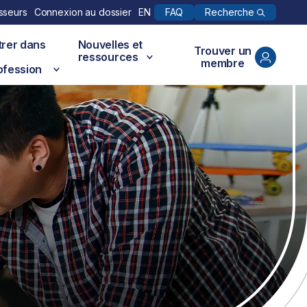
Recherche
sseurs
Connexion au dossier
EN
FAQ
trer dans
Nouvelles et
Trouver un
ressources
membre
ofession