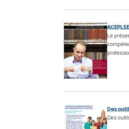
ACEPLSE 
Le présen
compéten
professi
Des outi
Des outi