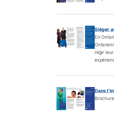
Siéger a
En Ontari
Ontarienn
régir le
expérien
Dans l’in
Brochure 