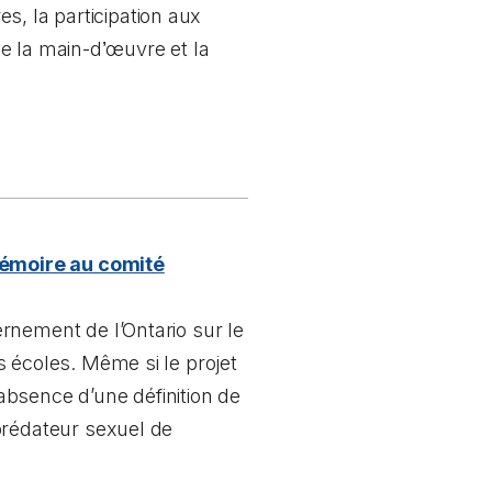
es, la participation aux
de la main-d
’
œ
uvre et la
 mémoire au comité
rnement de l’Ontario sur le
s écoles. Même si le projet
 absence d’une définition de
prédateur sexuel de