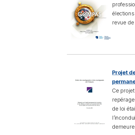
profession
élections
revue de 
Projet d
permanen
Ce projet
repérage 
de loi ét
l’incondu
demeurer