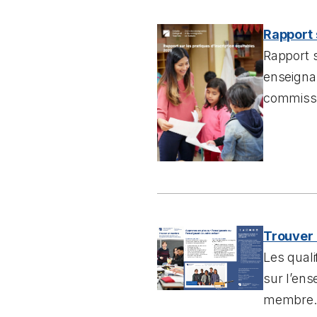
Rapport 
Rapport s
enseignan
commissa
Trouver
Les quali
sur l’ens
membre.