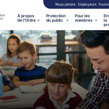
Nous joindre
Employeurs
Fourni
À propos
Protection
Pour les
En
de l’Ordre
du public
membres
la
pr