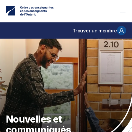
Accéder
au
contenu
principal
Trouver un membre
Nouvelles et
communiqués