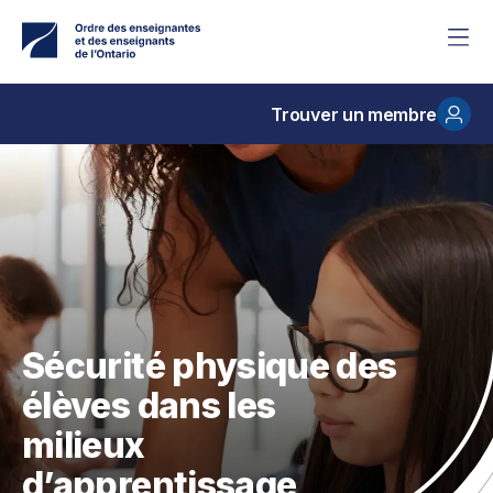
Accéder
au
contenu
principal
Trouver un membre
Sécurité physique des
élèves dans les
milieux
d’apprentissage