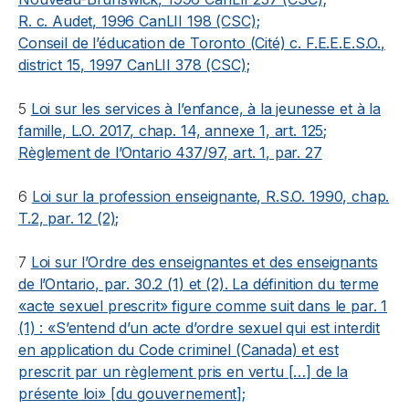
R. c. Audet
, 1996 CanLII 198 (CSC);
Conseil de l’éducation de Toronto (Cité) c. F.E.E.E.S.O.
,
district 15, 1997 CanLII 378 (CSC);
5
Loi sur les services à l’enfance, à la jeunesse et à la
famille
, L.O. 2017, chap. 14, annexe 1, art. 125;
Règlement de l’Ontario 437/97, art. 1, par. 27
6
Loi sur la profession enseignante
, R.S.O. 1990, chap.
T.2, par. 12 (2);
7
Loi sur l’Ordre des enseignantes et des enseignants
de l’Ontario
, par. 30.2 (1) et (2). La définition du terme
«acte sexuel prescrit» figure comme suit dans le par. 1
(1) : «S’entend d’un acte d’ordre sexuel qui est interdit
en application du
Code criminel
(Canada) et est
prescrit par un règlement pris en vertu […] de la
présente loi» [du gouvernement];