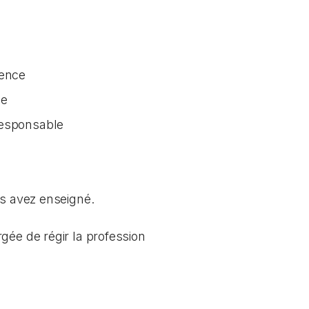
tence
ée
responsable
us avez enseigné.
gée de régir la profession