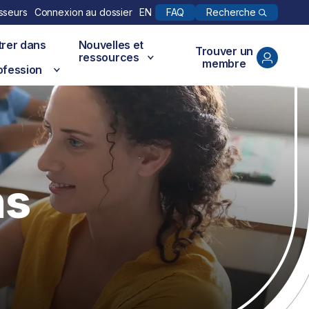
Recherche
sseurs
Connexion au dossier
EN
FAQ
trer dans
Nouvelles et
Trouver un
ressources
membre
ofession
ns