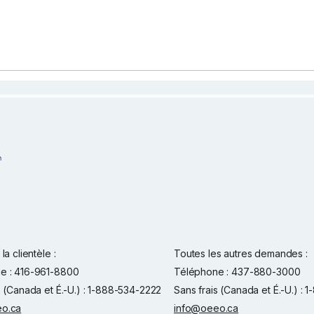
la clientèle :
Toutes les autres demandes :
e : 416-961-8800
Téléphone : 437-880-3000
s (Canada et É.-U.) : 1-888-534-2222
Sans frais (Canada et É.-U.) :
o.ca
info@oeeo.ca