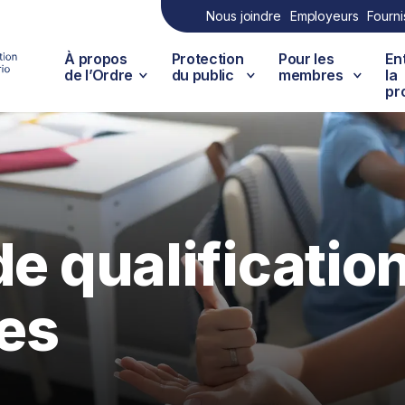
Nous joindre
Employeurs
Fourni
À propos
Protection
Pour les
En
de l’Ordre
du public
membres
la
pr
de qualificatio
es