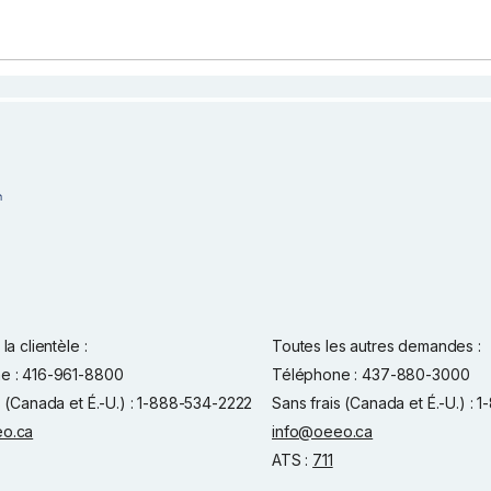
la clientèle :
Toutes les autres demandes :
e : 416-961-8800
Téléphone : 437-880-3000
s (Canada et É.-U.) : 1-888-534-2222
Sans frais (Canada et É.-U.) :
o.ca
info@oeeo.ca
ATS :
711