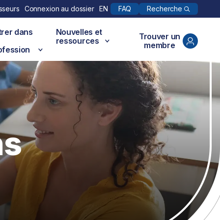
Recherche
sseurs
Connexion au dossier
EN
FAQ
trer dans
Nouvelles et
Trouver un
ressources
membre
ofession
ns