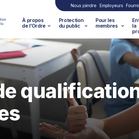
Nous joindre
Employeurs
Fourni
À propos
Protection
Pour les
En
de l’Ordre
du public
membres
la
pr
de qualificatio
es