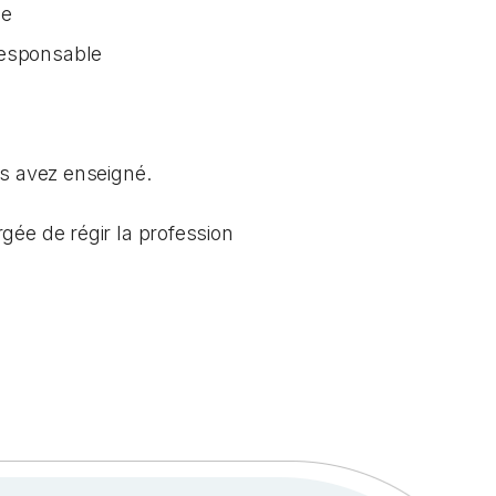
ée
responsable
us avez enseigné.
gée de régir la profession