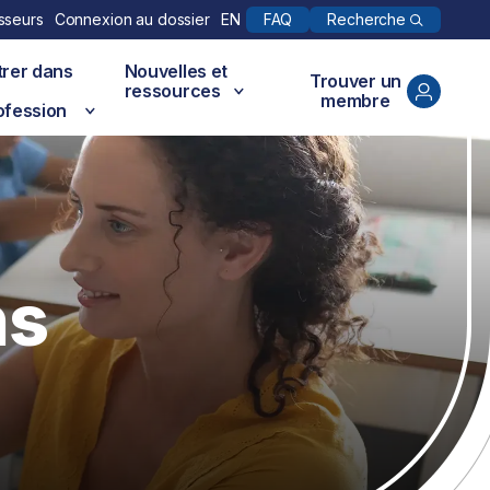
Recherche
sseurs
Connexion au dossier
EN
FAQ
trer dans
Nouvelles et
Trouver un
ressources
membre
ofession
ns