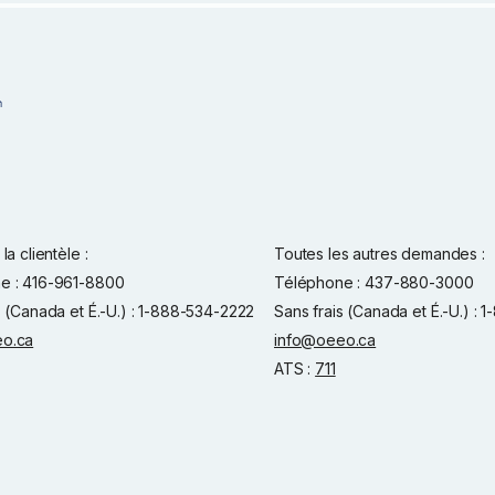
la clientèle :
Toutes les autres demandes :
e : 416-961-8800
Téléphone : 437-880-3000
s (Canada et É.-U.) : 1-888-534-2222
Sans frais (Canada et É.-U.) :
o.ca
info@oeeo.ca
ATS :
711