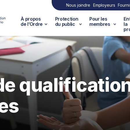
Nous joindre
Employeurs
Fourni
À propos
Protection
Pour les
En
de l’Ordre
du public
membres
la
pr
de qualificatio
es