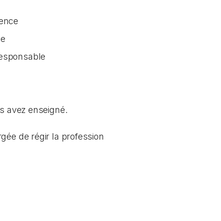
tence
ée
responsable
us avez enseigné.
gée de régir la profession