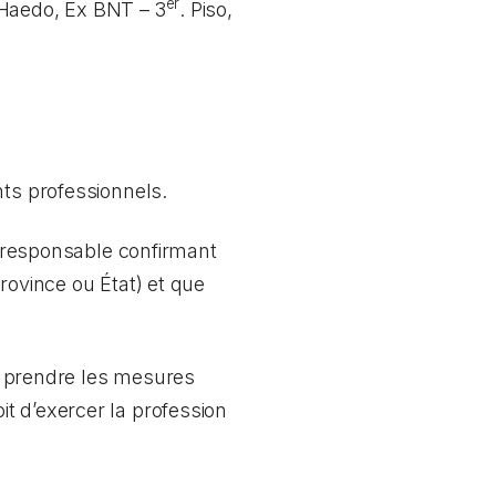
er
. Haedo, Ex BNT – 3
. Piso,
nts professionnels.
me responsable confirmant
rovince ou État) et que
ez prendre les mesures
t d’exercer la profession