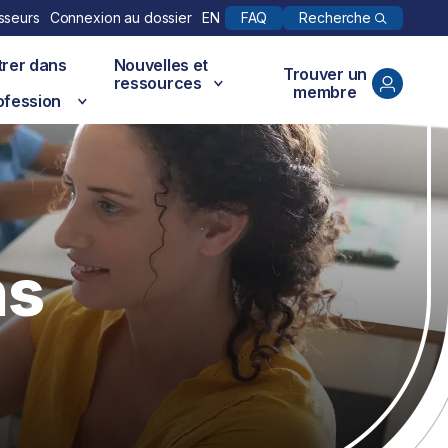
Recherche
sseurs
Connexion au dossier
EN
FAQ
trer dans
Nouvelles et
Trouver un
ressources
membre
ofession
ns