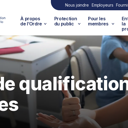
Nous joindre
Employeurs
Fourni
À propos
Protection
Pour les
En
de l’Ordre
du public
membres
la
pr
de qualificatio
es