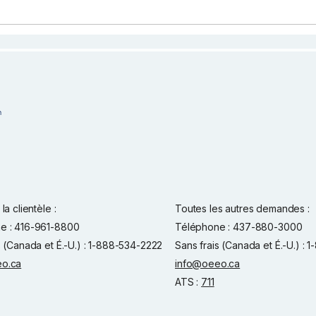
la clientèle :
Toutes les autres demandes :
e : 416-961-8800
Téléphone : 437-880-3000
s (Canada et É.-U.) : 1-888-534-2222
Sans frais (Canada et É.-U.) :
o.ca
info@oeeo.ca
ATS :
711