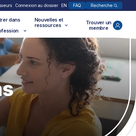
Recherche
sseurs
Connexion au dossier
EN
FAQ
trer dans
Nouvelles et
Trouver un
ressources
membre
ofession
ns