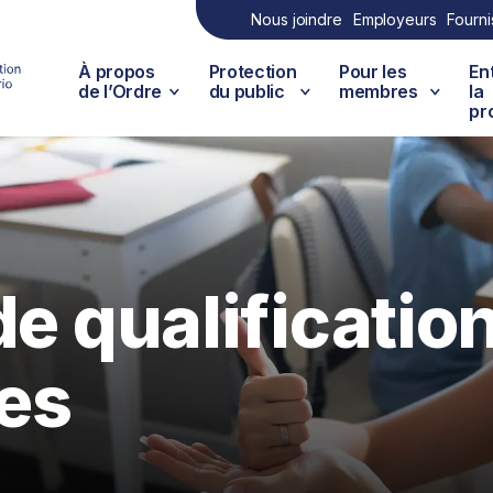
Nous joindre
Employeurs
Fourni
À propos
Protection
Pour les
En
de l’Ordre
du public
membres
la
pr
de qualificatio
es