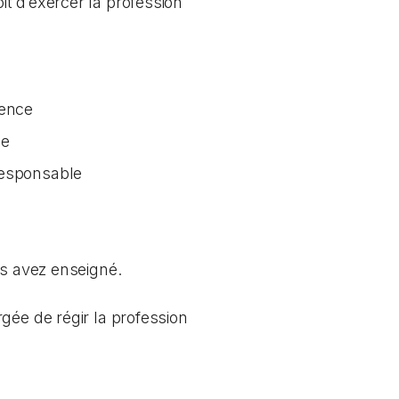
t d’exercer la profession
tence
ée
responsable
us avez enseigné.
gée de régir la profession