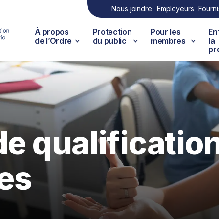
Nous joindre
Employeurs
Fourni
À propos
Protection
Pour les
En
de l’Ordre
du public
membres
la
pr
de qualificatio
es