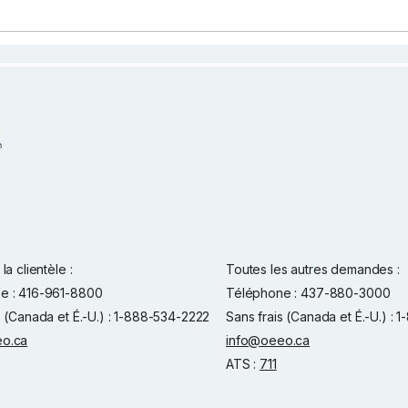
la clientèle :
Toutes les autres demandes :
e : 416-961-8800
Téléphone : 437-880-3000
s (Canada et É.-U.) : 1-888-534-2222
Sans frais (Canada et É.-U.) :
o.ca
info@oeeo.ca
ATS :
711