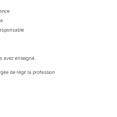
tence
ée
responsable
us avez enseigné.
gée de régir la profession