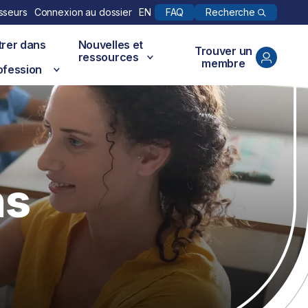
Recherche
sseurs
Connexion au dossier
EN
FAQ
trer dans
Nouvelles et
Trouver un
ressources
membre
ofession
ns