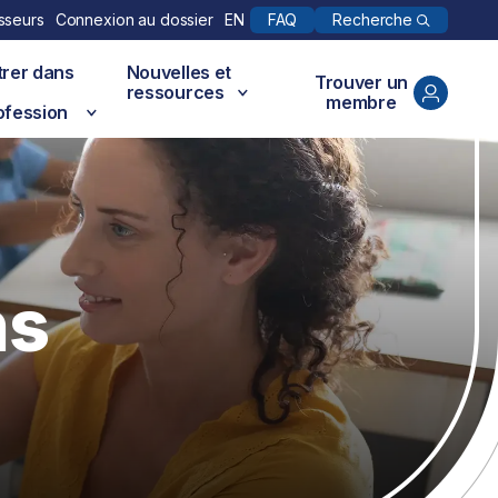
Recherche
sseurs
Connexion au dossier
EN
FAQ
trer dans
Nouvelles et
Trouver un
ressources
membre
ofession
ns