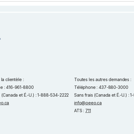
la clientèle :
Toutes les autres demandes :
e : 416-961-8800
Téléphone : 437-880-3000
s (Canada et É.-U.) : 1-888-534-2222
Sans frais (Canada et É.-U.) :
o.ca
info@oeeo.ca
ATS :
711