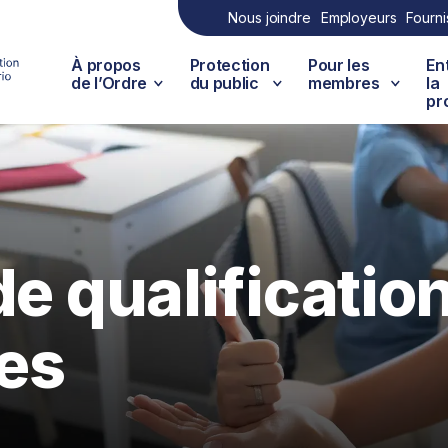
Nous joindre
Employeurs
Fourni
À propos
Protection
Pour les
En
de l’Ordre
du public
membres
la
pr
de qualificatio
es