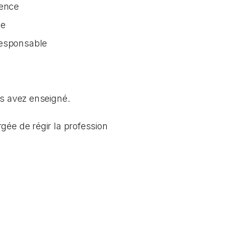
tence
ée
responsable
us avez enseigné.
gée de régir la profession