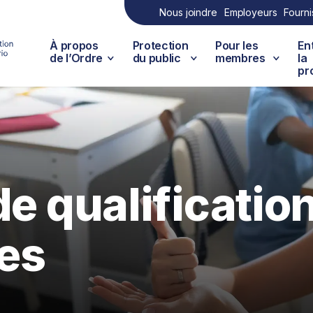
Nous joindre
Employeurs
Fourni
À propos
Protection
Pour les
En
de l’Ordre
du public
membres
la
pr
de qualificatio
es