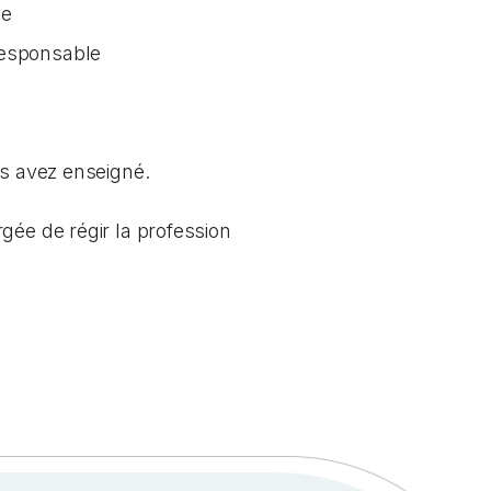
ée
responsable
us avez enseigné.
gée de régir la profession