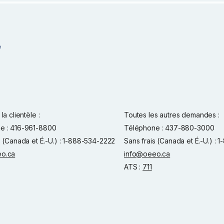
la clientèle :
Toutes les autres demandes :
e : 416-961-8800
Téléphone : 437-880-3000
s (Canada et É.-U.) : 1-888-534-2222
Sans frais (Canada et É.-U.) :
o.ca
info@oeeo.ca
ATS :
711