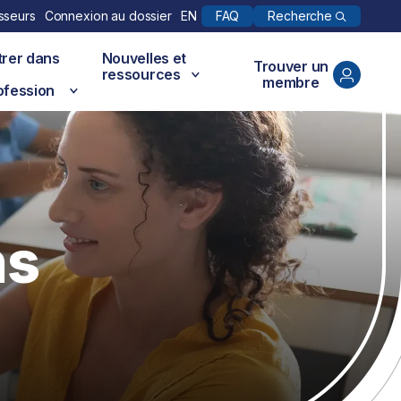
Recherche
sseurs
Connexion au dossier
EN
FAQ
trer dans
Nouvelles et
Trouver un
ressources
membre
ofession
ns