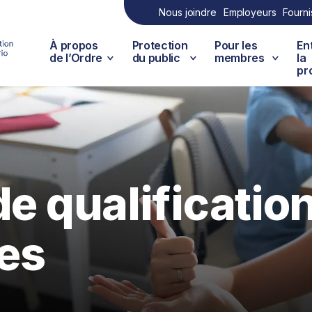
Nous joindre
Employeurs
Fourni
À propos
Protection
Pour les
En
de l’Ordre
du public
membres
la
pr
de qualificatio
es