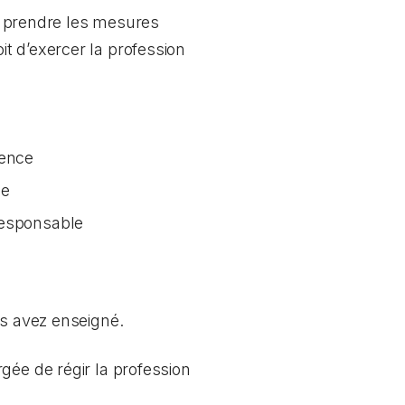
ez prendre les mesures
t d’exercer la profession
tence
ée
responsable
us avez enseigné.
gée de régir la profession