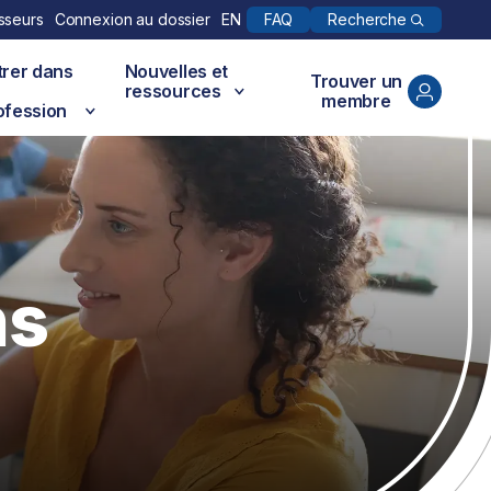
Recherche
sseurs
Connexion au dossier
EN
FAQ
trer dans
Nouvelles et
Trouver un
ressources
membre
ofession
ns